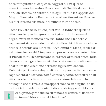
note raffigurazioni di questo soggetto. Tra queste
menzioniamo: la celebre Pala Strozzi di Gentile da Fabriano
per San Niccolò d’Oltrarno, ora agli Uffizi, e la Cappella dei
Magi, affrescata da Benozzo Gozzoli nel fiorentino Palazzo
Medici intorno alla metà del quindicesimo secolo.
Come rilevato nello studio, tuttavia, la fonte alla quale fa
riferimento questa figurazione è più tarda. La scena è
organizzata in maniera diversa, tanto che il modello è
rappresentato senza dubbio dagli affreschi di Pinturicchio e
della sua cerchia alla Libreria Piccolomini di Siena, realizzati
nel primo lustro del Cinquecento per narrare le storie di Pio
II Piccolomini. In particolare, la cornice architettonica, nella
decorazione a grottesca dei pilastrini e nei capitelli, sembra
costituire una citazione del testo figurativo senese.
Tuttavia, particolare degno di nota, la prospettiva con cui è
rappresentato l’arcone non è centrale, come nell’affresco di
riferimento, ma tiene conto di una visione laterale. Un
dettaglio che ci rivela la sua appartenenza, in origine, ad un
ciclo di tele, evidentemente dedicate al viaggio dei Magi, e
che, con grande probabilità culminava al centro di un vasto
salone in una “Adorazione del Bambino”.
L’intrigante questione dell’individuazione dell’autore,