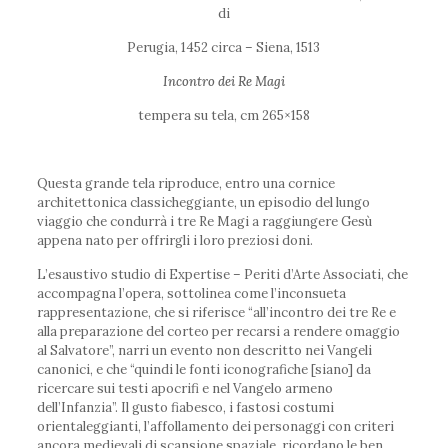
di
Perugia, 1452 circa – Siena, 1513
Incontro dei Re Magi
tempera su tela, cm 265×158
Questa grande tela riproduce, entro una cornice
architettonica classicheggiante, un episodio del lungo
viaggio che condurrà i tre Re Magi a raggiungere Gesù
appena nato per offrirgli i loro preziosi doni.
L’esaustivo studio di Expertise – Periti d’Arte Associati, che
accompagna l’opera, sottolinea come l’inconsueta
rappresentazione, che si riferisce “all’incontro dei tre Re e
alla preparazione del corteo per recarsi a rendere omaggio
al Salvatore”, narri un evento non descritto nei Vangeli
canonici, e che “quindi le fonti iconografiche [siano] da
ricercare sui testi apocrifi e nel Vangelo armeno
dell’Infanzia”. Il gusto fiabesco, i fastosi costumi
orientaleggianti, l’affollamento dei personaggi con criteri
ancora medievali di scansione spaziale, ricordano le ben