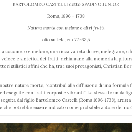
BARTOLOMEO CASTELLI detto SPADINO JUNIOR
Roma, 1696 – 1738
Natura morta con melone e altri frutti
olio su tela, cm 77×63,5
 cocomero e melone, una ricca varietà di uve, melegrane, cilieg
o veloce e sintetica dei frutti, richiamano alla memoria la pittu
teri stilistici affini che ha, tra i suoi protagonisti, Christian B
le nostre nature morte, “contribuì alla diffusione di una formula
i ed eseguite con tratti corposi e vibranti”. La stessa formula f
seguita dal figlio Bartolomeo Castelli (Roma 1696-1738), artist
pinti e che potrebbe essere indicato come probabile autore del no