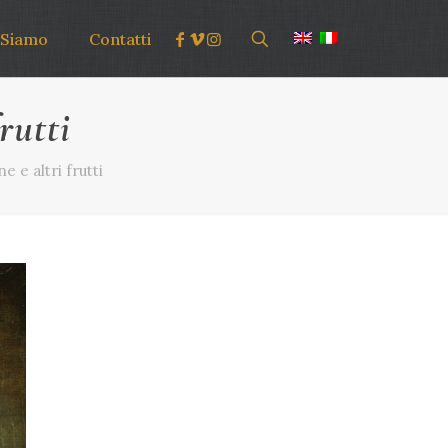
 Siamo
Contatti
rutti
 e altri frutti