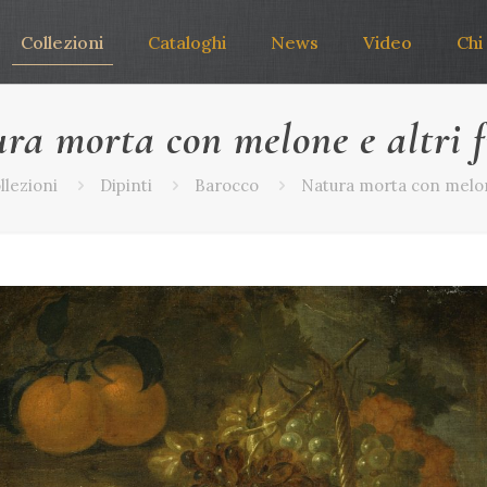
Collezioni
Cataloghi
News
Video
Chi
ra morta con melone e altri f
llezioni
Dipinti
Barocco
Natura morta con melone